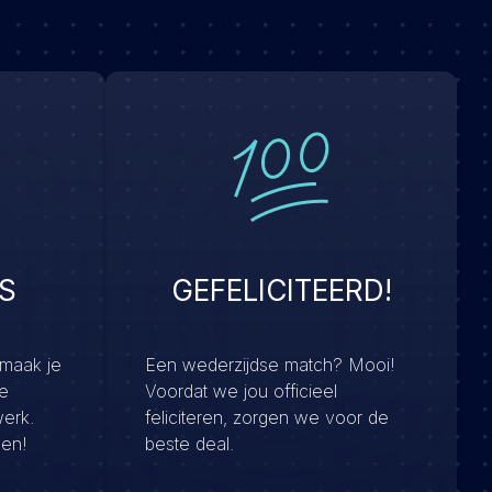
S
GEFELICITEERD!
 maak je
Een wederzijdse match? Mooi!
e
Voordat we jou officieel
werk.
feliciteren, zorgen we voor de
men!
beste deal.