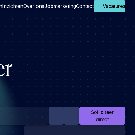
n
Inzichten
Over ons
Jobmarketing
Contact
Vacatures
r |
Solliciteer
direct