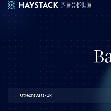
Ba
Utrecht
Vast
70k