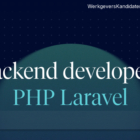
Werkgevers
Kandidate
ckend develope
PHP Laravel