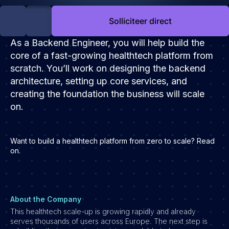
Development
Solliciteer direct
Engineering & leadership
Executive search
As a Backend Engineer, you will help build the
Marketing
core of a fast-growing healthtech platform from
scratch. You’ll work on designing the backend
Product
architecture, setting up core services, and
Sales
creating the foundation the business will scale
Specialistische techrollen
on.
Support
Operations & HR
Want to build a healthtech platform from zero to scale? Read
on.
Inzichten
Over ons
Werken bij Haystack People
About the Company
Jobmarketing
This healthtech scale-up is growing rapidly and already
Contact
serves thousands of users across Europe. The next step is