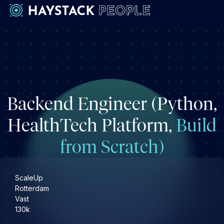
Werkgevers
Development
Engineering & leadership
Backend Engineer (Python,
Executive search
Marketing
HealthTech Platform,
Build
Operations & HR
from Scratch)
Product
Sales
Specialistische techrollen
ScaleUp
Rotterdam
Vast
Support
130k
Kandidaten