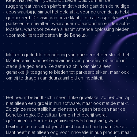
React Native, en TypeScript. Deze tools vormen de
ruggengraat van een platform dat verder gaat dan de huidige
Vacatures
apps waarbij je simpel het geld aftikt voor de uren dat je hebt
geparkeerd. De visie van onze klant is om alle aspecten van
parkeren te omvatten, waaronder oplaadpunten en deelauto-
locaties, waardoor ze een allesomvattende oplossing bieden
voor mobiliteitsbehoeften in de Benelux.
Met een gedurfde benadering van parkeerbeheer streeft het
klantenteam naar het overwinnen van parkeerproblemen in
stedelijke gebieden. Ze zetten zich in om niet alleen
gemakkelijk toegang te bieden tot parkeerplekken, maar ook
om bij te dragen aan duurzaamheid en mobiliteit.
Het bedrijf bevindt zich in een flinke groeifase. Zo hebben zij
niet alleen een groei in hun software, maar ook met de markt.
Zo zijn ze recentelijk hun diensten uit gaan breiden naar de
Benelux-regio. De cultuur binnen het bedrijf wordt
gekenmerkt door een dynamische werkomgeving, waar
flexibiliteit en resultaatgerichtheid hand in hand gaan. Onze
klant heeft niet alleen oog voor innovatie in hun product, maar