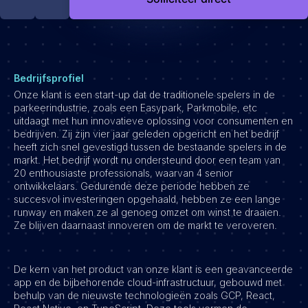
Development
Engineering & leadership
Executive search
Marketing
Bedrijfsprofiel
Product
Onze klant is een start-up dat de traditionele spelers in de
parkeerindustrie, zoals een Easypark, Parkmobile, etc
Sales
uitdaagt met hun innovatieve oplossing voor consumenten en
Specialistische techrollen
bedrijven. Zij zijn vier jaar geleden opgericht en het bedrijf
heeft zich snel gevestigd tussen de bestaande spelers in de
Support
markt. Het bedrijf wordt nu ondersteund door een team van
20 enthousiaste professionals, waarvan 4 senior
Operations & HR
ontwikkelaars. Gedurende deze periode hebben ze
succesvol investeringen opgehaald, hebben ze een lange
Inzichten
runway en maken ze al genoeg omzet om winst te draaien.
Over ons
Ze blijven daarnaast innoveren om de markt te veroveren.
Werken bij Haystack People
De kern van het product van onze klant is een geavanceerde
Jobmarketing
app en de bijbehorende cloud-infrastructuur, gebouwd met
behulp van de nieuwste technologieën zoals GCP, React,
Contact