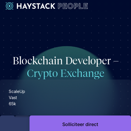
Werkgevers
Development
Engineering & leadership
Blockchain Developer –
Executive search
Marketing
Crypto Exchange
Operations & HR
Product
ScaleUp
Sales
Vast
65k
Specialistische techrollen
Support
Solliciteer direct
Kandidaten