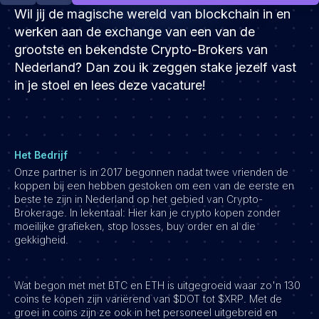
Development
Wil jij de magische wereld van blockchain in en
Engineering & leadership
werken aan de exchange van een van de
grootste en bekendste Crypto-Brokers van
Executive search
Nederland? Dan zou ik zeggen stake jezelf vast
Marketing
in je stoel en lees deze vacature!
Product
Sales
Specialistische techrollen
Het Bedrijf
Support
Onze partner is in 2017 begonnen nadat twee vrienden de
koppen bij een hebben gestoken om een van de eerste en
Operations & HR
beste te zijn in Nederland op het gebied van Crypto-
Inzichten
Brokerage. In lekentaal: Hier kan je crypto kopen zonder
moeilijke grafieken, stop losses, buy order en al die
Over ons
gekkigheid.
Werken bij Haystack People
Wat begon met met BTC en ETH is uitgegroeid waar zo'n 130
Jobmarketing
coins te kopen zijn variërend van $DOT tot $XRP. Met de
Contact
groei in coins zijn ze ook in het personeel uitgebreid en