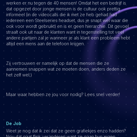
werken er nu tegen de 40 mensen! Omdat het een bedrijf is
dat opgezet door jonge mensen is de cultuur ook prettig
Vacatures
informeel (in de videocalls die ik met ze heb gehad had
iedereen een Steelseries headset, dus je snapt wel waar die
ook voor wordt gebruikt) en is er geen hierarchie. Dit gevoel
straalt ook uit naar de klanten want in tegenstelling tot veel
andere partijen zal je wanneer je als klant een probleem hebt
altijd een mens aan de telefoon krijgen.
Zij vertrouwen er namelijk op dat de mensen die ze
aannemen snappen wat ze moeten doen, anders deden ze
het zelf wel;)
Maar waar hebben ze jou voor nodig? Lees snel verder!
De Job
Weet je nog dat ik zei dat ze geen grafiekjes enzo hadden?
Nou dat gaat flink veranderen want ze gaan hun eigen