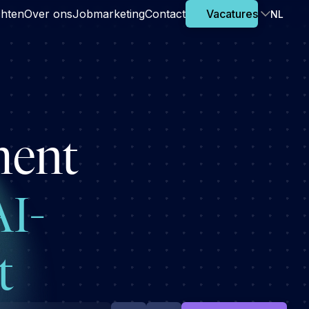
chten
Over ons
Jobmarketing
Contact
Vacatures
NL
ment
AI-
t