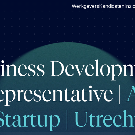
Werkgevers
Kandidaten
Inzi
iness Develop
presentative |
Startup | Utrech