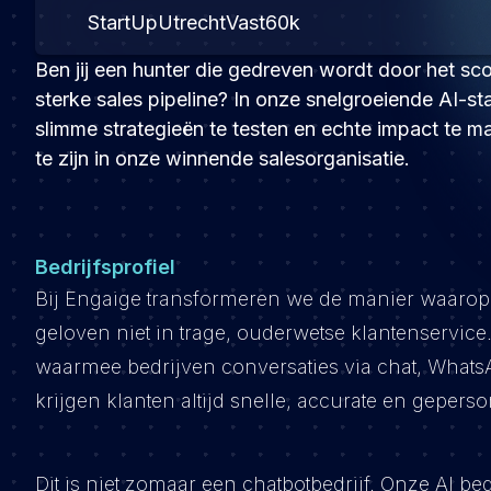
StartUp
Utrecht
Vast
60k
Ben jij een hunter die gedreven wordt door het s
sterke sales pipeline? In onze snelgroeiende AI-sta
slimme strategieën te testen en echte impact te m
te zijn in onze winnende salesorganisatie.
Bedrijfsprofiel
Bij Engaige transformeren we de manier waarop b
geloven niet in trage, ouderwetse klantenservi
waarmee bedrijven conversaties via chat, What
krijgen klanten altijd snelle, accurate en geper
Dit is niet zomaar een chatbotbedrijf. Onze AI be