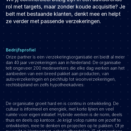
Development
rol met targets, maar zonder koude acquisitie? Je
Engineering & leadership
belt met bestaande klanten, denkt mee en helpt
ze verder met passende verzekeringen.
Executive search
Marketing
Product
Sales
Bedrijfsprofiel
Specialistische techrollen
Onze partner is een verzekeringsorganisatie en biedt al meer
dan 40 jaar verzekeringen aan in Nederland. De organisatie
Support
telt ongeveer 200 medewerkers die elke dag werken aan het
aanbieden van een breed pakket aan producten, van
Operations & HR
autoverzekeringen en pechhulp tot woonverzekeringen,
rechtsbijstand en zelfs hypotheekadvies.
Inzichten
Over ons
De organisatie groeit hard en is continu in ontwikkeling. De
Werken bij Haystack People
cultuur is informeel en energiek, met korte lijnen en veel
ruimte voor eigen initiatief. Hybride werken is de norm, deels
Jobmarketing
thuis en deels op kantoor. Je krijgt volop ruimte om jezelf te
ontwikkelen, mee te denken en projecten op te pakken. Of je
Contact