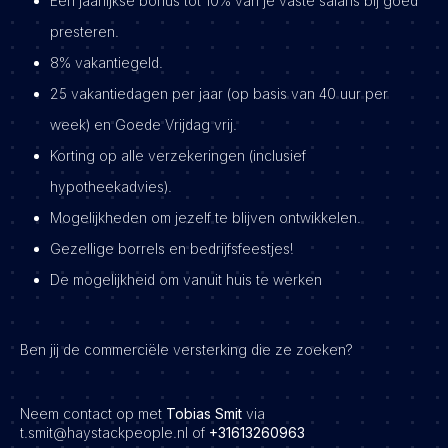
Een jaarlijkse bonus tot 10% van je vaste salaris bij goed
presteren.
8% vakantiegeld.
25 vakantiedagen per jaar (op basis van 40 uur per
week) en Goede Vrijdag vrij.
Korting op alle verzekeringen (inclusief
hypotheekadvies).
Mogelijkheden om jezelf te blijven ontwikkelen.
Gezellige borrels en bedrijfsfeestjes!
De mogelijkheid om vanuit huis te werken
Ben jij de commerciële versterking die ze zoeken?
Neem contact op met
Tobias Smit
via
t.smit@haystackpeople.nl of
+31613260963