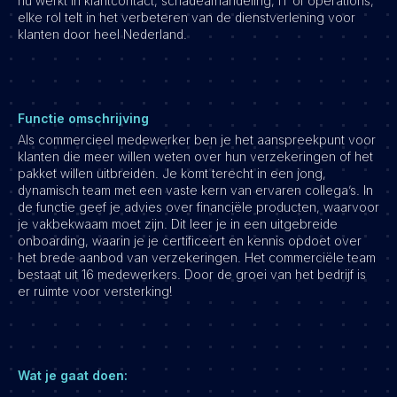
nu werkt in klantcontact, schadeafhandeling, IT of operations,
elke rol telt in het verbeteren van de dienstverlening voor
Vacatures
klanten door heel Nederland.
Functie omschrijving
Als commercieel medewerker ben je het aanspreekpunt voor
klanten die meer willen weten over hun verzekeringen of het
pakket willen uitbreiden. Je komt terecht in een jong,
dynamisch team met een vaste kern van ervaren collega’s. In
de functie geef je advies over financiële producten, waarvoor
je vakbekwaam moet zijn. Dit leer je in een uitgebreide
onboarding, waarin je je certificeert en kennis opdoet over
het brede aanbod van verzekeringen. Het commerciële team
bestaat uit 16 medewerkers. Door de groei van het bedrijf is
er ruimte voor versterking!
Wat je gaat doen: