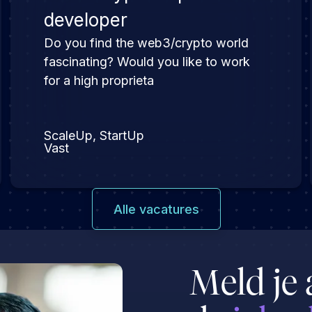
developer
Do you find the web3/crypto world
fascinating? Would you like to work
for a high proprieta
ScaleUp, StartUp
Vast
Alle vacatures
Meld je 