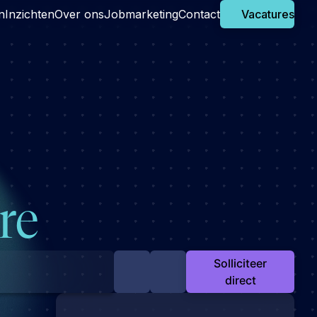
n
Inzichten
Over ons
Jobmarketing
Contact
Vacatures
re
Solliciteer
direct