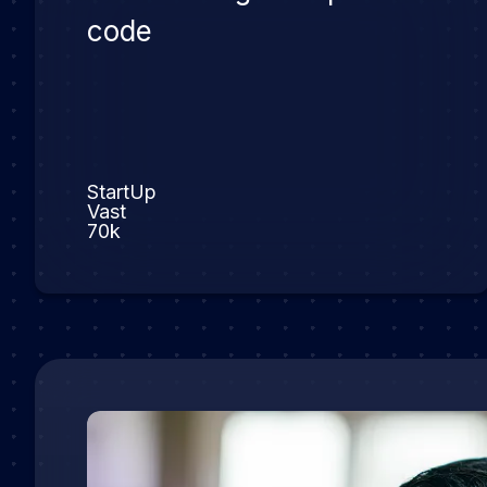
code
StartUp
Vast
70k