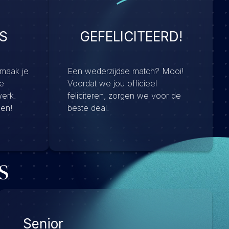
S
GEFELICITEERD!
 maak je
Een wederzijdse match? Mooi!
e
Voordat we jou officieel
werk.
feliciteren, zorgen we voor de
men!
beste deal.
s
Senior