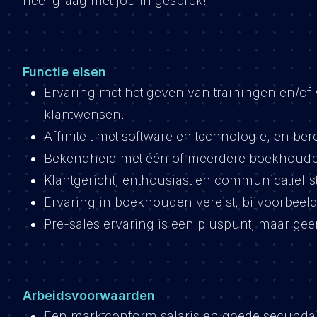
heel graag met jou in gesprek!
Functie eisen
Ervaring met het geven van trainingen en/of 
klantwensen.
Affiniteit met software en technologie, en ber
Bekendheid met één of meerdere boekhoudp
Klantgericht, enthousiast en communicatief st
Ervaring in boekhouden vereist, bijvoorbeel
Pre-sales ervaring is een pluspunt, maar geen
Arbeidsvoorwaarden
Een marktconform salaris en goede secunda