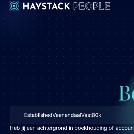
B
Established
Veenendaal
Vast
80k
Heb jij een achtergrond in boekhouding of account