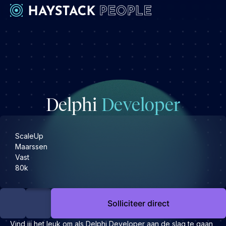
Werkgevers
Development
Engineering & leadership
Delphi
Developer
Executive search
Marketing
Operations & HR
ScaleUp
Maarssen
Product
Vast
Sales
80k
Specialistische techrollen
Support
Solliciteer direct
Kandidaten
Vind jij het leuk om als Delphi Developer aan de slag te gaan