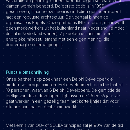
Facturatie en planning kunnen door hun eigen software voor
klanten worden beheerd. De eerste code is in 1996
Vacatures
geschreven, maar het systeem is sindsdien gemoderniseerd
met een robuuste architectuur. De voertaal binnen de
organisatie is Engels. Onze partner is IND-referent, maar werft
geen medewerkers uit het buitenland naar Nederland (je moet
dus al in Nederland wonen). Zij zoeken iemand met een
energieke mindset, iemand met een eigen mening, die
doorvraagt en nieuwsgierig is.
Functie omschrijving
Onze partner is op zoek naar een Delphi Developer die
modern wil programmeren. Het development team bestaat uit
10 personen, waarvan 6 Delphi Developers. De gemiddelde
leeftijd van deze developers ligt tussen de 25 en 55 jaar. Je
gaat werken in een gezellig team met korte lijntjes dat voor
elkaar klaarstaat en écht samenwerkt.
Met kennis van OO- of SOLID-principes zal je 80% van de tijd