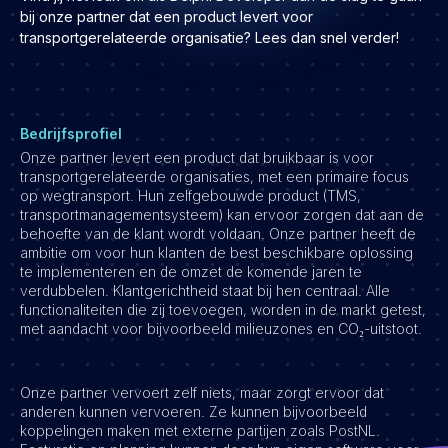
Development
bij onze partner dat een product levert voor
transportgerelateerde organisatie? Lees dan snel verder!
Engineering & leadership
Executive search
Marketing
Product
Bedrijfsprofiel
Onze partner levert een product dat bruikbaar is voor
Sales
transportgerelateerde organisaties, met een primaire focus
Specialistische techrollen
op wegtransport. Hun zelfgebouwde product (TMS,
transportmanagementsysteem) kan ervoor zorgen dat aan de
Support
behoefte van de klant wordt voldaan. Onze partner heeft de
ambitie om voor hun klanten de best beschikbare oplossing
Operations & HR
te implementeren en de omzet de komende jaren te
verdubbelen. Klantgerichtheid staat bij hen centraal. Alle
Inzichten
functionaliteiten die zij toevoegen, worden in de markt getest,
Over ons
met aandacht voor bijvoorbeeld milieuzones en CO₂-uitstoot.
Werken bij Haystack People
Onze partner vervoert zelf niets, maar zorgt ervoor dat
Jobmarketing
anderen kunnen vervoeren. Ze kunnen bijvoorbeeld
koppelingen maken met externe partijen zoals PostNL.
Contact