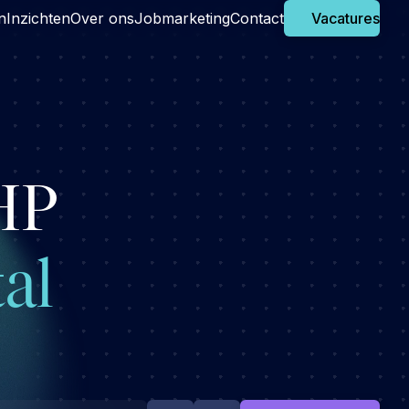
n
Inzichten
Over ons
Jobmarketing
Contact
Vacatures
HP
tal