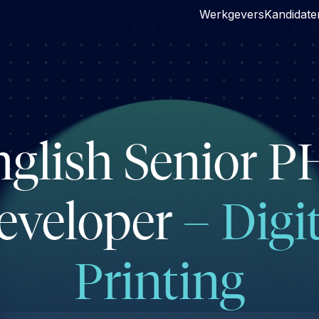
Werkgevers
Kandidate
glish Senior P
eveloper
– Digi
Printing