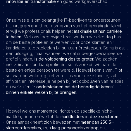
innovatie en transformatie
en goed werkgeverschap.
Onze missie is om belangrijke IT-bedrijven te ondersteunen
bij hun groei door hen te voorzien van het benodigde talent,
terwijl we professionals helpen het
maximale uit hun carrière
te halen
. Met ons toegewijde team werken we elke dag hard
om de beste profielen te werven voor onze klanten en
kandidaten te begeleiden bij hun carrièrestappen. Soms is dat
een uitdaging, maar wanneer we dat supergespecialiseerde
profiel vinden,
is de voldoening des te groter.
We zoeken
niet zomaar standaardprofielen; soms zoeken we naar de
beste en enige persoon ter wereld! Hoewel kennis van IT of
softwareontwikkeling niet vereist is voor deze functie, zal
affiniteit en interesse je helpen bij het opbouwen van relaties,
en we zullen je
ondersteunen om de benodigde kennis
binnen enkele weken bij te brengen
.
Hoewel we ons momenteel richten op specifieke niche-
markten, behoren we tot de
marktleiders in deze sectoren
.
Onze aanpak heeft zich bewezen met
meer dan 250 5-
sterrenreferenties
, een
laag personeelsverloop
en