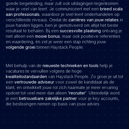
goede begeleiding, maar zult ook uitdagingen tegenkomen
waar je veel van leert. Je communiceert met een
breed scala
aan professionals
, waardoor je snel leert onderhandelen op
verschillende niveaus. Omdat de
carrières van jouw relaties
in
jouw handen liggen, ben je gemotiveerd om altijd het beste
resultaat te behalen. Bij een
succesvolle plaatsing
ontvang je
niet alleen een
mooie bonus
, maar ook positieve referenties
en waardering, én zet je weer een stap richting jouw
volgende groei
binnen Haystack People.
Met behulp van de
nieuwste technieken en tools
help je
vacatures te vervullen volgens de hoge
kwaliteitsstandaarden
van Haystack People. Zo groei je uit tot
een
vertrouwde adviseur
voor zowel de kandidaat als de
klant, en ontwikkelt jouw rol zich naarmate je meer ervaring
opdoet tot veel meer dan alleen
‘recruiter’
. Uiteindelijk word
je een
betrouwbare zakelijke partner
voor je key accounts,
die beslissingen nemen op basis van jouw advies.