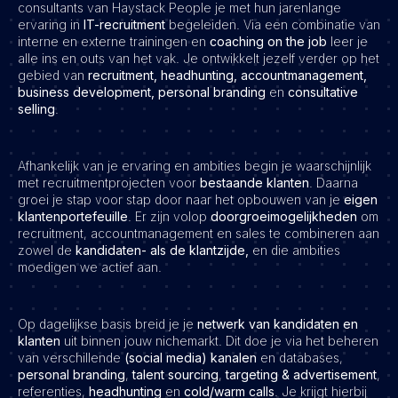
consultants van Haystack People je met hun jarenlange
ervaring in
IT-recruitment
begeleiden. Via een combinatie van
interne en externe trainingen en
coaching on the job
leer je
alle ins en outs van het vak. Je ontwikkelt jezelf verder op het
gebied van
recruitment, headhunting, accountmanagement,
business development, personal branding
en
consultative
selling
.
Afhankelijk van je ervaring en ambities begin je waarschijnlijk
met recruitmentprojecten voor
bestaande klanten
. Daarna
groei je stap voor stap door naar het opbouwen van je
eigen
klantenportefeuille
. Er zijn volop
doorgroeimogelijkheden
om
recruitment, accountmanagement en sales te combineren aan
zowel de
kandidaten- als de klantzijde,
en die ambities
moedigen we actief aan.
Op dagelijkse basis breid je je
netwerk van kandidaten en
klanten
uit binnen jouw nichemarkt. Dit doe je via het beheren
van verschillende
(social media) kanalen
en databases,
personal branding
,
talent sourcing
,
targeting & advertisement
,
referenties,
headhunting
en
cold/warm calls
. Je krijgt hierbij