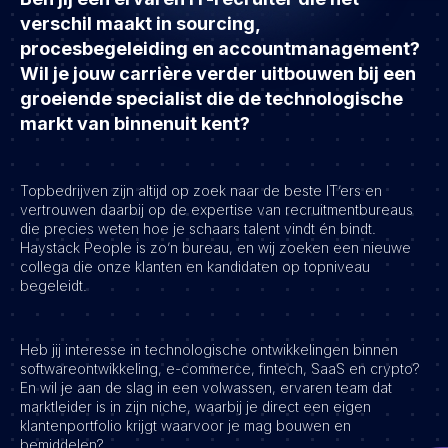
Development
verschil maakt in sourcing,
Engineering & leadership
procesbegeleiding en accountmanagement?
Wil je jouw carrière verder uitbouwen bij een
Executive search
groeiende specialist die de technologische
Marketing
markt van binnenuit kent?
Product
Sales
Topbedrijven zijn altijd op zoek naar de beste IT’ers en
Specialistische techrollen
vertrouwen daarbij op de expertise van recruitmentbureaus
Support
die precies weten hoe je schaars talent vindt én bindt.
Haystack People is zo’n bureau, en wij zoeken een nieuwe
Operations & HR
collega die onze klanten en kandidaten op topniveau
begeleidt.
Inzichten
Over ons
Heb jij interesse in technologische ontwikkelingen binnen
softwareontwikkeling, e-commerce, fintech, SaaS en crypto?
Werken bij Haystack People
En wil je aan de slag in een volwassen, ervaren team dat
Jobmarketing
marktleider is in zijn niche, waarbij je direct een eigen
klantenportfolio krijgt waarvoor je mag bouwen en
Contact
bemiddelen?