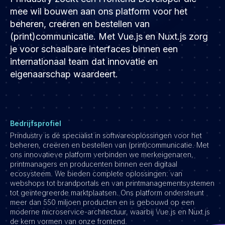
Development
mee wil bouwen aan ons platform voor het
Engineering & leadership
beheren, creëren en bestellen van
(print)communicatie. Met Vue.js en Nuxt.js zorg
Executive search
je voor schaalbare interfaces binnen een
Marketing
internationaal team dat innovatie en
Product
eigenaarschap waardeert.
Sales
Specialistische techrollen
Support
Bedrijfsprofiel
Operations & HR
Prindustry is dé specialist in softwareoplossingen voor het
beheren, creëren en bestellen van (print)communicatie. Met
Inzichten
ons innovatieve platform verbinden we merkeigenaren,
printmanagers en producenten binnen een digitaal
Over ons
ecosysteem. We bieden complete oplossingen: van
webshops tot brandportals en van printmanagementsystemen
Werken bij Haystack People
tot geïntegreerde marktplaatsen. Ons platform ondersteunt
Jobmarketing
meer dan 550 miljoen producten en is gebouwd op een
moderne microservice-architectuur, waarbij Vue.js en Nuxt.js
Contact
de kern vormen van onze frontend.