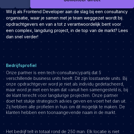
Development
Wil jij als Frontend Developer aan de slag bij een consultancy
Engineering & leadership
organisatie, waar je samen met je team weggezet wordt bij
Executive search
opdrachtgevers en van a tot z verantwoordelijk bent voor
een complex, langdurig project, in de top van de markt? Lees
Marketing
dan snel verder!
Product
Sales
Specialistische techrollen
Bedrijfsprofiel
Support
Onze partner is een tech-consultancypartij dat 5
verschillende business units heeft. Dit zijn losstaande units. Bij
Operations & HR
onze opdrachtgever word je niet als individu gedetacheerd,
Inzichten
maar word je met een team dat vanuit hen samengesteld is, bij
de klant terecht voor langdurige projecten. Onze partner
Over ons
doet het stukje strategisch advies geven en voert het dan uit.
Zij hebben alle profielen in huis om dit mogelijk te maken. De
Werken bij Haystack People
klanten hebben een toonaangevende naam in de markt.
Jobmarketing
Contact
Het bedrijf telt in totaal rond de 250 man. Elk locatie is niet