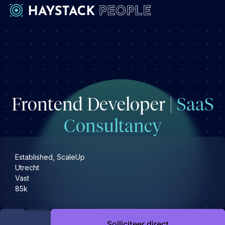
Werkgevers
Development
Engineering & leadership
Frontend Developer |
SaaS
Executive search
Marketing
Consultancy
Operations & HR
Product
Established, ScaleUp
Sales
Utrecht
Vast
Specialistische techrollen
85k
Support
Kandidaten
Solliciteer direct