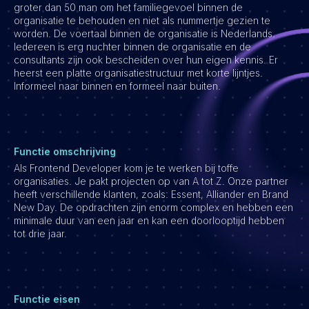
groter dan 50 man om het familiegevoel binnen de
organisatie te behouden en niet als nummertje gezien te
Vacatures
worden. De voertaal binnen de organisatie is Nederlands.
Iedereen is erg nuchter binnen de organisatie en de
consultants zijn ook bescheiden over hun eigen kennis. Er
heerst een platte organisatiestructuur met korte lijntjes.
Informeel naar binnen en formeel naar buiten.
Functie omschrijving
Als Frontend Developer kom je te werken bij toffe
organisaties. Je pakt projecten op van A tot Z. Onze partner
heeft verschillende klanten, zoals: Essent, Alliander en Brand
New Day. De opdrachten zijn enorm complex en hebben een
minimale duur van een jaar en kan een doorlooptijd hebben
tot drie jaar.
Functie eisen