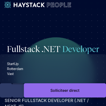
Werkgevers
Development
Engineering & leadership
Fullstack .NET
Developer
Executive search
Marketing
Operations & HR
StartUp
Rotterdam
Product
Vast
Sales
Specialistische techrollen
Solliciteer direct
Support
SENIOR FULLSTACK DEVELOPER (.NET /
Kandidaten