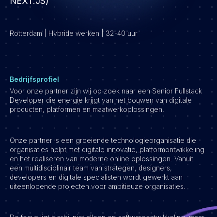
NEXT.JS)
Development
Engineering & leadership
Rotterdam | Hybride werken | 32-40 uur
Executive search
Marketing
Product
Sales
Bedrijfsprofiel
Voor onze partner zijn wij op zoek naar een Senior Fullstack
Specialistische techrollen
Developer die energie krijgt van het bouwen van digitale
Support
producten, platformen en maatwerkoplossingen.
Operations & HR
Onze partner is een groeiende technologieorganisatie die
Inzichten
organisaties helpt met digitale innovatie, platformontwikkeling
Over ons
en het realiseren van moderne online oplossingen. Vanuit
een multidisciplinair team van strategen, designers,
developers en digitale specialisten wordt gewerkt aan
Werken bij Haystack People
uiteenlopende projecten voor ambitieuze organisaties.
Jobmarketing
Contact