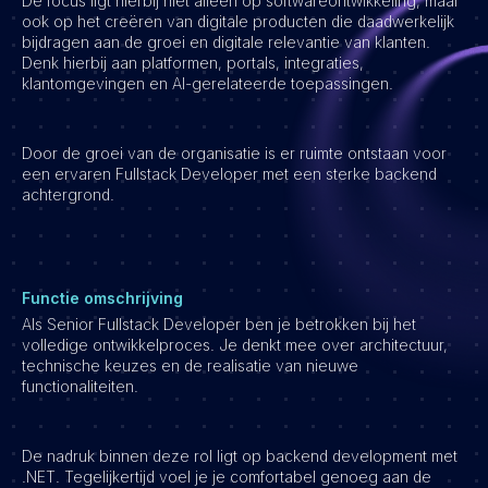
De focus ligt hierbij niet alleen op softwareontwikkeling, maar
ook op het creëren van digitale producten die daadwerkelijk
Vacatures
bijdragen aan de groei en digitale relevantie van klanten.
Denk hierbij aan platformen, portals, integraties,
klantomgevingen en AI-gerelateerde toepassingen.
Door de groei van de organisatie is er ruimte ontstaan voor
een ervaren Fullstack Developer met een sterke backend
achtergrond.
Functie omschrijving
Als Senior Fullstack Developer ben je betrokken bij het
volledige ontwikkelproces. Je denkt mee over architectuur,
technische keuzes en de realisatie van nieuwe
functionaliteiten.
De nadruk binnen deze rol ligt op backend development met
.NET. Tegelijkertijd voel je je comfortabel genoeg aan de