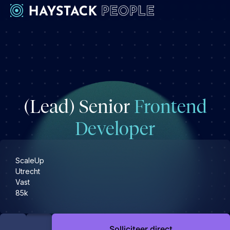
Werkgevers
Development
Engineering & leadership
(Lead) Senior
Frontend
Executive search
Marketing
Developer
Operations & HR
Product
ScaleUp
Sales
Utrecht
Vast
Specialistische techrollen
85k
Support
Kandidaten
Solliciteer direct