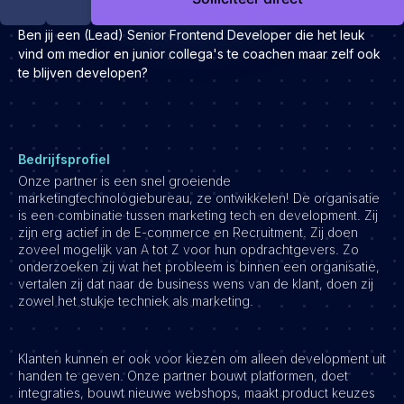
Development
Ben jij een (Lead) Senior Frontend Developer die het leuk
Engineering & leadership
vind om medior en junior collega's te coachen maar zelf ook
Executive search
te blijven developen?
Marketing
Product
Sales
Bedrijfsprofiel
Specialistische techrollen
Onze partner is een snel groeiende
marketingtechnologiebureau, ze ontwikkelen! De organisatie
Support
is een combinatie tussen marketing tech en development. Zij
zijn erg actief in de E-commerce en Recruitment. Zij doen
Operations & HR
zoveel mogelijk van A tot Z voor hun opdrachtgevers. Zo
onderzoeken zij wat het probleem is binnen een organisatie,
Inzichten
vertalen zij dat naar de business wens van de klant, doen zij
Over ons
zowel het stukje techniek als marketing.
Werken bij Haystack People
Klanten kunnen er ook voor kiezen om alleen development uit
Jobmarketing
handen te geven. Onze partner bouwt platformen, doet
Contact
integraties, bouwt nieuwe webshops, maakt product keuzes