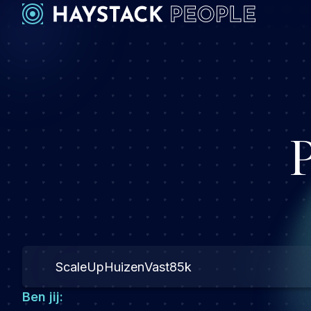
ScaleUp
Huizen
Vast
85k
Ben jij: