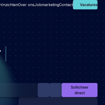
n
Inzichten
Over ons
Jobmarketing
Contact
Vacatures
r
|
Solliciteer
direct