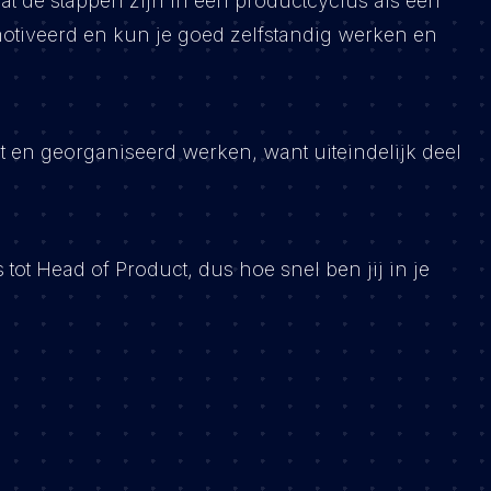
wat de stappen zijn in een productcyclus als een
motiveerd en kun je goed zelfstandig werken en
eit en georganiseerd werken, want uiteindelijk deel
s tot Head of Product, dus hoe snel ben jij in je