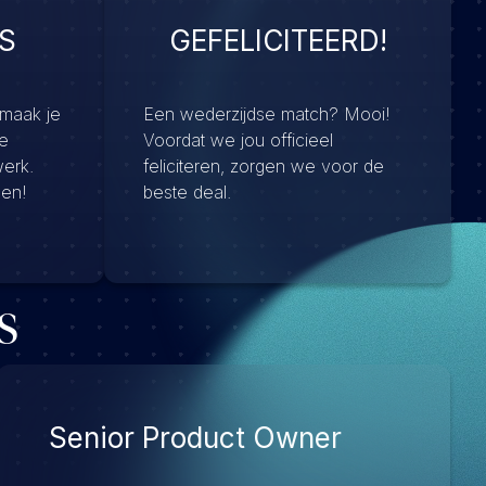
S
GEFELICITEERD!
 maak je
Een wederzijdse match? Mooi!
e
Voordat we jou officieel
werk.
feliciteren, zorgen we voor de
men!
beste deal.
s
Senior Product Owner