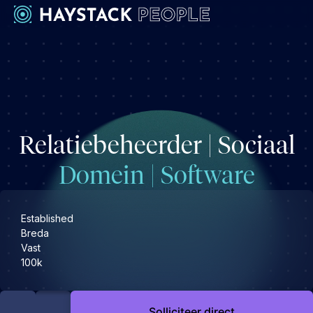
Werkgevers
Development
Engineering & leadership
Relatiebeheerder | Sociaal
Executive search
Marketing
Domein | Software
Operations & HR
Product
Established
Sales
Breda
Vast
Specialistische techrollen
100k
Support
Kandidaten
Solliciteer direct