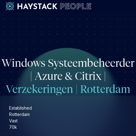
Werkgevers
Development
Engineering & leadership
Windows Systeembeheerder
Executive search
Marketing
| Azure & Citrix |
Operations & HR
Verzekeringen | Rotterdam
Product
Sales
Specialistische techrollen
Established
Rotterdam
Vast
Support
70k
Kandidaten