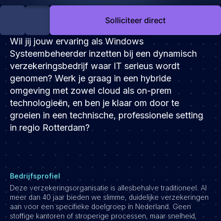
Development
Solliciteer direct
Engineering & leadership
Executive search
Wil jij jouw ervaring als Windows
Marketing
Systeembeheerder inzetten bij een dynamisch
verzekeringsbedrijf waar IT serieus wordt
Product
genomen? Werk je graag in een hybride
Sales
omgeving met zowel cloud als on-prem
Specialistische techrollen
technologieën, en ben je klaar om door te
Support
groeien in een technische, professionele setting
in regio Rotterdam?
Operations & HR
Inzichten
Over ons
Bedrijfsprofiel
Werken bij Haystack People
Deze verzekeringsorganisatie is allesbehalve traditioneel. Al
meer dan 40 jaar bieden we slimme, duidelijke verzekeringen
Jobmarketing
aan voor een specifieke doelgroep in Nederland. Geen
Contact
stoffige kantoren of stroperige processen, maar snelheid,