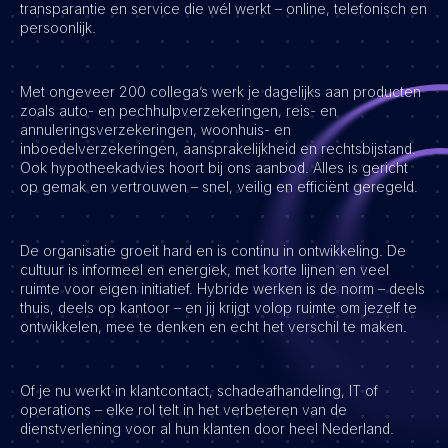
transparantie en service die wél werkt – online, telefonisch en
persoonlijk.
Vacatures
Met ongeveer 200 collega’s werk je dagelijks aan producten
zoals auto- en pechhulpverzekeringen, reis- en
annuleringsverzekeringen, woonhuis- en
inboedelverzekeringen, aansprakelijkheid en rechtsbijstand.
Ook hypotheekadvies hoort bij ons aanbod. Alles is gericht
op gemak en vertrouwen – snel, veilig en efficiënt geregeld.
De organisatie groeit hard en is continu in ontwikkeling. De
cultuur is informeel en energiek, met korte lijnen en veel
ruimte voor eigen initiatief. Hybride werken is de norm – deels
thuis, deels op kantoor – en jij krijgt volop ruimte om jezelf te
ontwikkelen, mee te denken en echt het verschil te maken.
Of je nu werkt in klantcontact, schadeafhandeling, IT of
operations – elke rol telt in het verbeteren van de
dienstverlening voor al hun klanten door heel Nederland.