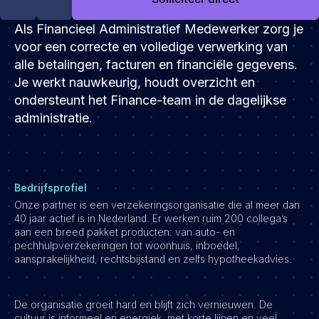
Development
Als Financieel Administratief Medewerker zorg je
Engineering & leadership
voor een correcte en volledige verwerking van
Executive search
alle betalingen, facturen en financiële gegevens.
Marketing
Je werkt nauwkeurig, houdt overzicht en
Product
ondersteunt het Finance-team in de dagelijkse
Sales
administratie.
Specialistische techrollen
Support
Bedrijfsprofiel
Operations & HR
Onze partner is een verzekeringsorganisatie die al meer dan
Inzichten
40 jaar actief is in Nederland. Er werken ruim 200 collega’s
aan een breed pakket producten: van auto- en
Over ons
pechhulpverzekeringen tot woonhuis, inboedel,
aansprakelijkheid, rechtsbijstand en zelfs hypotheekadvies.
Werken bij Haystack People
Jobmarketing
De organisatie groeit hard en blijft zich vernieuwen. De
Contact
cultuur is informeel en energiek, met korte lijnen en veel