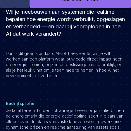
Development
Wil je meebouwen aan systemen die realtime
Engineering & leadership
bepalen hoe energie wordt verbruikt, opgeslagen
Executive search
en verhandeld — en daarbij vooroplopen in hoe
Marketing
AI dat werk verandert?
Product
Sales
Dan is dit geen standaard AI-rol. Lees verder als je wilt
Specialistische techrollen
werken aan een platform waar jouw code direct impact heeft
op energiestromen, prijzen en beslissingen in de praktijk, en
Support
als je het leuk vindt om je team mee te nemen in hoe AI het
development zelf verbetert.
Operations & HR
Inzichten
Over ons
Bedrijfsprofiel
Werken bij Haystack People
Je komt terecht bij een softwaregedreven organisatie binnen
de energiemarkt die energie actief optimaliseert in plaats van
Jobmarketing
alleen levert. In plaats van vaste tarieven wordt gewerkt met
Contact
dynamische prijzen en realtime aansturing van assets zoals