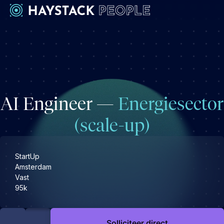
Werkgevers
Development
Engineering & leadership
AI Engineer —
Energiesector
Executive search
Marketing
(scale-up)
Operations & HR
Product
StartUp
Sales
Amsterdam
Vast
Specialistische techrollen
95k
Support
Kandidaten
Solliciteer direct