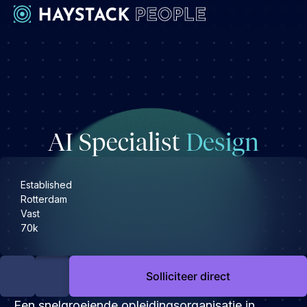
Werkgevers
Development
Engineering & leadership
AI Specialist
Design
Executive search
Marketing
Operations & HR
Established
Rotterdam
Product
Vast
Sales
70k
Specialistische techrollen
Support
Solliciteer direct
Kandidaten
Een snelgroeiende opleidingsorganisatie in