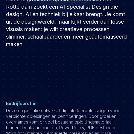
Development
Rotterdam zoekt een AI Specialist Design die
Engineering & leadership
design, AI en techniek bij elkaar brengt. Je komt
uit de designwereld, maar kijkt verder dan losse
Executive search
visuals maken: je wilt creatieve processen
Marketing
slimmer, schaalbaarder en meer geautomatiseerd
Product
maken.
Sales
Specialistische techrollen
Support
Operations & HR
Inzichten
Over ons
Bedrijfsprofiel
Deze organisatie ontwikkelt digitale leeroplossingen voor
Werken bij Haystack People
verplichte opleidingen en certificeringen. Door groei en
Jobmarketing
overnames komt er veel bestaand opleidingsmateriaal
binnen. Denk aan boeken, PowerPoints, PDF bestanden,
Contact
Word documenten, verouderde presentaties en losse