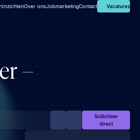
n
Inzichten
Over ons
Jobmarketing
Contact
Vacatures
der
–
Solliciteer
direct