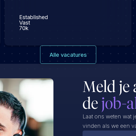
Established
Vast
70k
Alle vacatures
Meld je 
de
job-a
Laat ons weten wat j
vinden als we een va