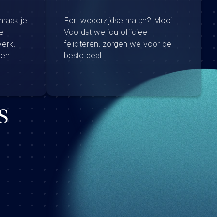
 maak je
Een wederzijdse match? Mooi!
e
Voordat we jou officieel
werk.
feliciteren, zorgen we voor de
men!
beste deal.
s