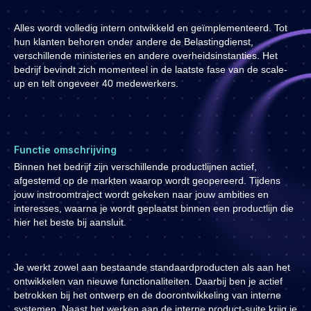
Vacatures
Alles wordt volledig intern ontwikkeld en geïmplementeerd. Tot
hun klanten behoren onder andere de Belastingdienst,
verschillende ministeries en andere overheidsinstanties. Het
bedrijf bevindt zich momenteel in de laatste fase van de scale-
up en telt ongeveer 40 medewerkers.
Functie omschrijving
Binnen het bedrijf zijn verschillende productlijnen actief,
afgestemd op de markten waarop wordt geopereerd. Tijdens
jouw instroomtraject wordt gekeken naar jouw ambities en
interesses, waarna je wordt geplaatst binnen een productlijn die
hier het beste bij aansluit.
Je werkt zowel aan bestaande standaardproducten als aan het
ontwikkelen van nieuwe functionaliteiten. Daarbij ben je actief
betrokken bij het ontwerp en de doorontwikkeling van interne
systemen. Naast het werken aan de interne product-suite krijg je