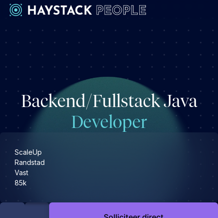
Werkgevers
Development
Engineering & leadership
Backend/Fullstack Java
Executive search
Marketing
Developer
Operations & HR
Product
ScaleUp
Sales
Randstad
Vast
Specialistische techrollen
85k
Support
Kandidaten
Solliciteer direct