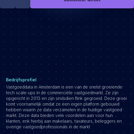
Development
Engineering & leadership
Executive search
Marketing
Product
Sales
Specialistische techrollen
Support
Operations & HR
Bedrijfsprofiel
Vastgoeddata in Amsterdam is een van de snelst groeiende
Inzichten
tech scale-ups in de commerciële vastgoedmarkt. Ze zijn
Over ons
opgericht in 2013 en zijn sindsdien flink gegroeid. Deze groei
komt voornamelijk omdat ze een eigen platform gebouwd
hebben waarin ze data verzamelen in de huidige vastgoed
Werken bij Haystack People
markt. Deze data bieden vele voordelen aan voor hun
Jobmarketing
klanten, enk hierbij aan makelaars, taxateurs, beleggers en
overige vastgoedprofessionals in de markt
Contact