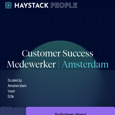
Werkgevers
Development
Engineering & leadership
Customer Success
Executive search
Marketing
Medewerker
| Amsterdam
Operations & HR
Product
ScaleUp
Sales
Amsterdam
Vast
Specialistische techrollen
50k
Support
Kandidaten
Solliciteer direct