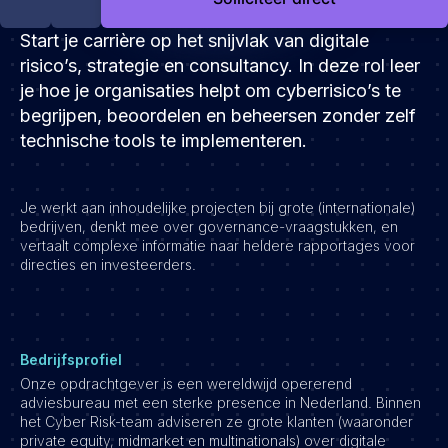
Development
Start je carrière op het snijvlak van digitale
Engineering & leadership
risico’s, strategie en consultancy. In deze rol leer
Executive search
je hoe je organisaties helpt om cyberrisico’s te
Marketing
begrijpen, beoordelen en beheersen zonder zelf
Product
technische tools te implementeren.
Sales
Specialistische techrollen
Je werkt aan inhoudelijke projecten bij grote (internationale)
Support
bedrijven, denkt mee over governance-vraagstukken, en
vertaalt complexe informatie naar heldere rapportages voor
directies en investeerders.
Operations & HR
Inzichten
Over ons
Bedrijfsprofiel
Werken bij Haystack People
Onze opdrachtgever is een wereldwijd opererend
Jobmarketing
adviesbureau met een sterke presence in Nederland. Binnen
het Cyber Risk-team adviseren ze grote klanten (waaronder
Contact
private equity, midmarket en multinationals) over digitale