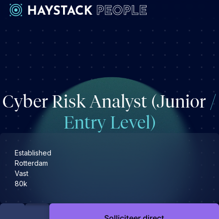
Werkgevers
Development
Engineering & leadership
Cyber Risk Analyst (Junior
/
Executive search
Marketing
Entry Level)
Operations & HR
Product
Established
Sales
Rotterdam
Vast
Specialistische techrollen
80k
Support
Kandidaten
Solliciteer direct