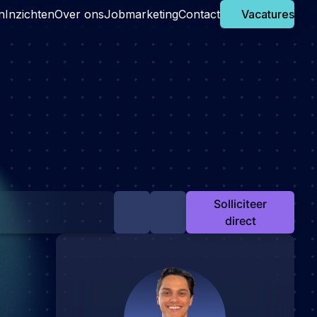
n
Inzichten
Over ons
Jobmarketing
Contact
Vacatures
Solliciteer
direct