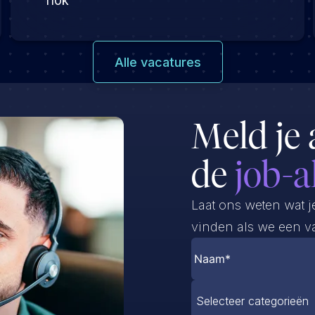
110k
Alle vacatures
Meld je 
de
job-a
Laat ons weten wat j
vinden als we een va
Selecteer categorieën