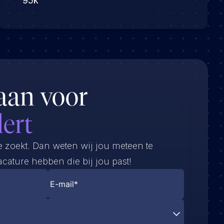
95k
aan voor
lert
e zoekt. Dan weten wij jou meteen te
cature hebben die bij jou past!