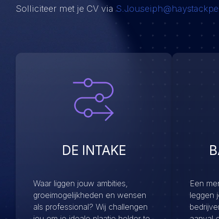
Solliciteer met je CV via
S.Jouseiph@haystackpe
DE INTAKE
B
Waar liggen jouw ambities,
Een menu
groeimogelijkheden en wensen
leggen 
als professional? Wij challengen
bedrijv
jou om je ideale plaatje helder te
aanval 