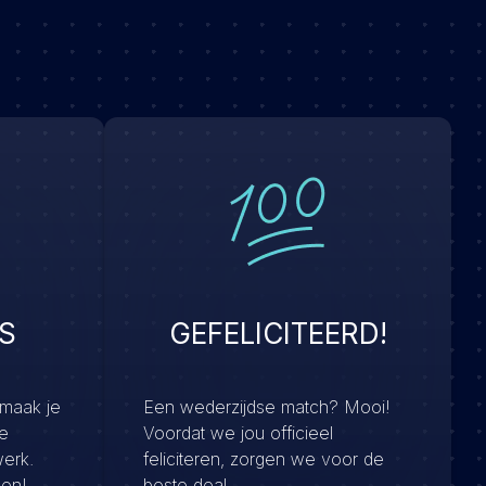
S
GEFELICITEERD!
 maak je
Een wederzijdse match? Mooi!
e
Voordat we jou officieel
werk.
feliciteren, zorgen we voor de
men!
beste deal.