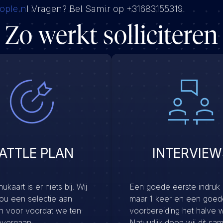
ople.n
l Vragen? Bel Samir op +31683155319.
Zo werkt solliciteren
ATTLE PLAN
INTERVIEW
kaart is er niets bij. Wij
Een goede eerste indruk
jou een selectie aan
maar 1 keer en een goed
en voor voordat we ten
voorbereiding het halve 
overgaan.
Natuurlijk doen wij dit sa