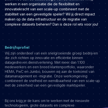
Development
werken in een organisatie die de flexibiliteit en
innovatiekracht van een scale-up combineert met de
Engineering & leadership
stabiliteit van een gevestigde speler? Wil jij direct impact
Executive search
maken op de data-infrastructuur en de migratie van
complexe datasets beheren? Dan is deze rol iets voor jou!
Marketing
Product
Sales
Specialistische techrollen
Bedrijfsprofiel
Wij zijn onderdeel van een snelgroeiende groep bedrijven
Support
die zich richten op innovatie en efficiëntie binnen
datagedreven dienstverlening. Met meer dan 1.100
Operations & HR
medewerkers en een breed klantenportfolio, waaronder
HEMA, PwC en Jumbo, bouwen wij aan de toekomst van
Inzichten
datamanagement en -migratie. Onze werkomgeving
Over ons
combineert de snelheid en wendbaarheid van een scale-up
met de zekerheid van een gevestigde marktspeler.
Werken bij Haystack People
Jobmarketing
Bij ons krijg je de kans om te werken met de nieuwste
Contact
technologieën, grote datasets en complexe