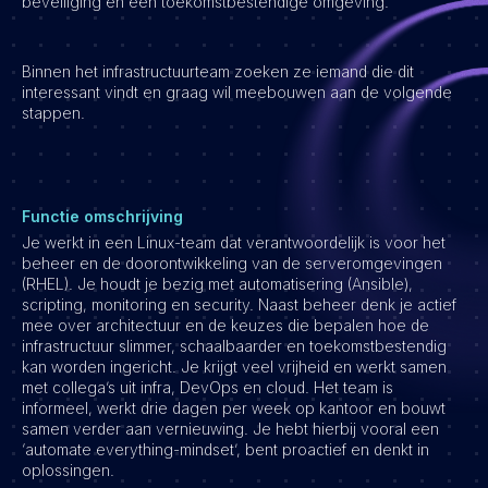
beveiliging en een toekomstbestendige omgeving.
Vacatures
Binnen het infrastructuurteam zoeken ze iemand die dit
interessant vindt en graag wil meebouwen aan de volgende
stappen.
Functie omschrijving
Je werkt in een Linux-team dat verantwoordelijk is voor het
beheer en de doorontwikkeling van de serveromgevingen
(RHEL). Je houdt je bezig met automatisering (Ansible),
scripting, monitoring en security. Naast beheer denk je actief
mee over architectuur en de keuzes die bepalen hoe de
infrastructuur slimmer, schaalbaarder en toekomstbestendig
kan worden ingericht. Je krijgt veel vrijheid en werkt samen
met collega’s uit infra, DevOps en cloud. Het team is
informeel, werkt drie dagen per week op kantoor en bouwt
samen verder aan vernieuwing. Je hebt hierbij vooral een
‘automate everything-mindset’, bent proactief en denkt in
oplossingen.