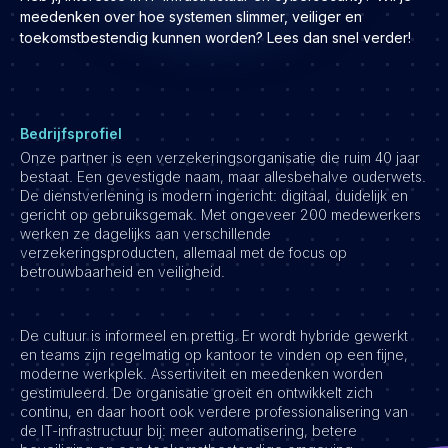
Development
meedenken over hoe systemen slimmer, veiliger en
toekomstbestendig kunnen worden? Lees dan snel verder!
Engineering & leadership
Executive search
Marketing
Product
Bedrijfsprofiel
Onze partner is een verzekeringsorganisatie die ruim 40 jaar
Sales
bestaat. Een gevestigde naam, maar allesbehalve ouderwets.
Specialistische techrollen
De dienstverlening is modern ingericht: digitaal, duidelijk en
gericht op gebruiksgemak. Met ongeveer 200 medewerkers
Support
werken ze dagelijks aan verschillende
verzekeringsproducten, allemaal met de focus op
Operations & HR
betrouwbaarheid en veiligheid.
Inzichten
Over ons
De cultuur is informeel en prettig. Er wordt hybride gewerkt
en teams zijn regelmatig op kantoor te vinden op een fijne,
Werken bij Haystack People
moderne werkplek. Assertiviteit en meedenken worden
gestimuleerd. De organisatie groeit en ontwikkelt zich
Jobmarketing
continu, en daar hoort ook verdere professionalisering van
de IT-infrastructuur bij: meer automatisering, betere
Contact