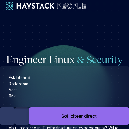
Werkgevers
Development
Engineering & leadership
Engineer Linux
& Security
Executive search
Marketing
Operations & HR
Established
Rotterdam
Product
Vast
Sales
65k
Specialistische techrollen
Support
Solliciteer direct
Kandidaten
Heb jij interesse in IT-infrastructuur en cybersecurity? Wil je