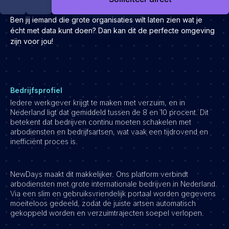
Development
Ben jij iemand die grote organisaties wilt laten zien wat je
Engineering & leadership
écht met data kunt doen? Dan kan dit de perfecte omgeving
Executive search
zijn voor jou!
Marketing
Product
Sales
Bedrijfsprofiel
Specialistische techrollen
Iedere werkgever krijgt te maken met verzuim, en in
Nederland ligt dat gemiddeld tussen de 8 en 10 procent. Dit
Support
betekent dat bedrijven continu moeten schakelen met
arbodiensten en bedrijfsartsen, wat vaak een tijdrovend en
Operations & HR
inefficiënt proces is.
Inzichten
Over ons
NewDays maakt dit makkelijker. Ons platform verbindt
arbodiensten met grote internationale bedrijven in Nederland.
Werken bij Haystack People
Via een slim en gebruiksvriendelijk portaal worden gegevens
moeiteloos gedeeld, zodat de juiste artsen automatisch
Jobmarketing
gekoppeld worden en verzuimtrajecten soepel verlopen.
Contact