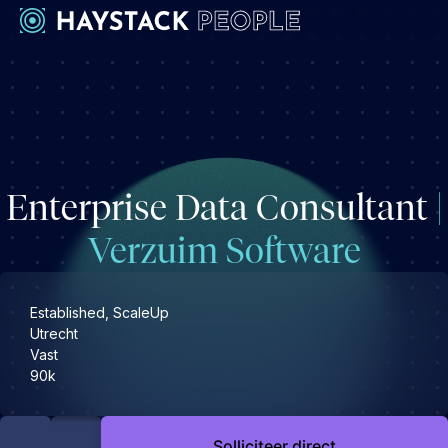
Werkgevers
Development
Engineering & leadership
Enterprise Data Consultant
|
Executive search
Marketing
Verzuim Software
Operations & HR
Product
Established, ScaleUp
Sales
Utrecht
Vast
Specialistische techrollen
90k
Support
Kandidaten
Solliciteer direct