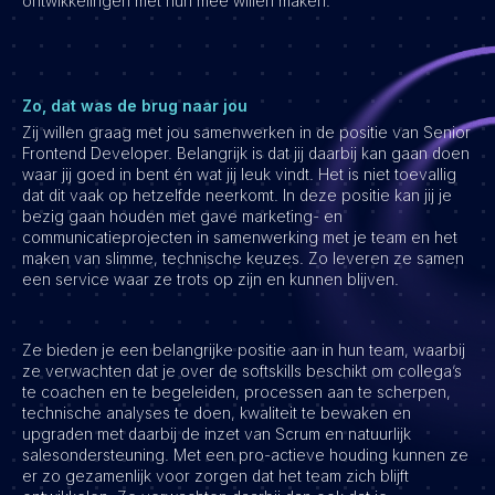
ontwikkelingen met hun mee willen maken.
Vacatures
Zo, dat was de brug naar jou
Zij willen graag met jou samenwerken in de positie van Senior
Frontend Developer. Belangrijk is dat jij daarbij kan gaan doen
waar jij goed in bent én wat jij leuk vindt. Het is niet toevallig
dat dit vaak op hetzelfde neerkomt. In deze positie kan jij je
bezig gaan houden met gave marketing- en
communicatieprojecten in samenwerking met je team en het
maken van slimme, technische keuzes. Zo leveren ze samen
een service waar ze trots op zijn en kunnen blijven.
Ze bieden je een belangrijke positie aan in hun team, waarbij
ze verwachten dat je over de softskills beschikt om collega’s
te coachen en te begeleiden, processen aan te scherpen,
technische analyses te doen, kwaliteit te bewaken en
upgraden met daarbij de inzet van Scrum en natuurlijk
salesondersteuning. Met een pro-actieve houding kunnen ze
er zo gezamenlijk voor zorgen dat het team zich blijft