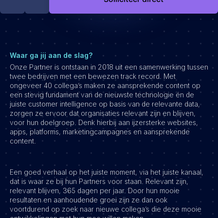
Development
Engineering & leadership
Executive search
Marketing
Waar ga jij aan de slag?
Product
Onze Partner is ontstaan in 2018 uit een samenwerking tussen
twee bedrijven met een bewezen track record. Met
Sales
ongeveer 40 collega’s maken ze aansprekende content op
Specialistische techrollen
een stevig fundament van de nieuwste technologie én de
juiste customer intelligence op basis van de relevante data,
Support
zorgen ze ervoor dat organisaties relevant zijn en blijven,
voor hun doelgroep. Denk hierbij aan ijzersterke websites,
Operations & HR
apps, platforms, marketingcampagnes en aansprekende
content.
Inzichten
Over ons
Een goed verhaal op het juiste moment, via het juiste kanaal,
Werken bij Haystack People
dat is waar ze bij hun Partners voor staan. Relevant zijn,
relevant blijven, 365 dagen per jaar. Door hun mooie
Jobmarketing
resultaten en aanhoudende groei zijn ze dan ook
voortdurend op zoek naar nieuwe collega’s die deze mooie
Contact