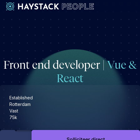
Werkgevers
Development
Engineering & leadership
Front end developer |
Vue &
Executive search
Marketing
React
Operations & HR
Product
Established
Sales
Rotterdam
Vast
Specialistische techrollen
75k
Support
Kandidaten
Solliciteer direct