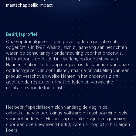
Development
maatschappelijk impact!
Engineering & leadership
Executive search
Marketing
Bedrijfsprofiel
Product
Onze opdrachtgever is een gevestigde organisatie dat
opgericht is in 1987. Waar zij zich bij aanvang aan het richten
Sales
waren op consultancy / ondersteuning voor het onderwijs.
Specialistische techrollen
Het kantoor is gevestigd in Haarlem, op loopafstand van
Haarlem Station. In de loop der jaren is de aandacht van onze
Support
opdrachtgever van consultancy naar de ontwikkeling van een
product verschoven welke klanten in het onderwijs zicht
Operations & HR
geeft op de resultaten uit het verleden en verwachtte
resultaten voor de toekomst.
Inzichten
Over ons
Het bedrijf specialiseert zich vandaag de dag in de
Werken bij Haystack People
ontwikkeling van begrotings-software en dashboarding tools
voor het onderwijs. Hoewel zij recentelijk zijn overgenomen
Jobmarketing
door een overkoepelend bedrijf, varen zij nog altijd hun eigen
koers.
Contact