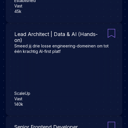
Established
Vast
45k
Lead Architect | Data & AI (Hands-
on)
Smeed jij drie losse engineering-domeinen om tot
één krachtig AI-first platf
ScaleUp
Vast
140k
Senior Frontend Developer