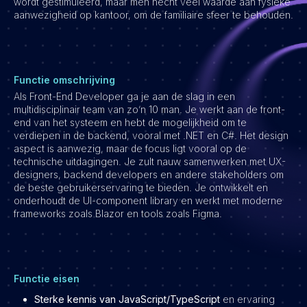
wordt gestimuleerd, maar men hecht veel waarde aan fysieke
aanwezigheid op kantoor, om de familiaire sfeer te behouden.
Vacatures
Functie omschrijving
Als Front-End Developer ga je aan de slag in een
multidisciplinair team van zo’n 10 man. Je werkt aan de front-
end van het systeem en hebt de mogelijkheid om te
verdiepen in de backend, vooral met .NET en C#. Het design
aspect is aanwezig, maar de focus ligt vooral op de
technische uitdagingen. Je zult nauw samenwerken met UX-
designers, backend developers en andere stakeholders om
de beste gebruikerservaring te bieden. Je ontwikkelt en
onderhoudt de UI-component library en werkt met moderne
frameworks zoals Blazor en tools zoals Figma.
Functie eisen
Sterke kennis van JavaScript/TypeScript
en ervaring