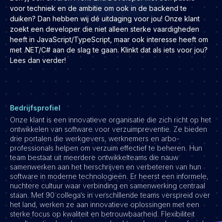
Development
voor techniek en de ambitie om ook in de backend te
duiken? Dan hebben wij dé uitdaging voor jou! Onze klant
Engineering & leadership
zoekt een developer die niet alleen sterke vaardigheden
Executive search
heeft in JavaScript/TypeScript, maar ook interesse heeft om
met .NET/C# aan de slag te gaan. Klinkt dat als iets voor jou?
Marketing
Lees dan verder!
Product
Sales
Specialistische techrollen
Bedrijfsprofiel
Support
Onze klant is een innovatieve organisatie die zich richt op het
ontwikkelen van software voor verzuimpreventie. Ze bieden
Operations & HR
drie portalen die werkgevers, werknemers en arbo-
Inzichten
professionals helpen om verzuim effectief te beheren. Hun
team bestaat uit meerdere ontwikkelteams die nauw
Over ons
samenwerken aan het herschrijven en verbeteren van hun
software in moderne technologieën. Er heerst een informele,
Werken bij Haystack People
nuchtere cultuur waar verbinding en samenwerking centraal
staan. Met 90 collega’s in verschillende teams verspreid over
Jobmarketing
het land, werken ze aan innovatieve oplossingen met een
sterke focus op kwaliteit en betrouwbaarheid. Flexibiliteit
Contact