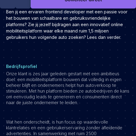
Development
Ben jij een ervaren frontend developer met een passie voor
Engineering & leadership
het bouwen van schaalbare en gebruiksvriendelijke
Executive search
platforms? Zie jij jezelf bijdragen aan een innovatief online
mobiliteitsplatform waar elke maand ruim 1,5 miljoen
Marketing
gebruikers hun volgende auto zoeken? Lees dan verder.
Product
Sales
Specialistische techrollen
Bedrijfsprofiel
Support
Onze klant is zes jaar geleden gestart met een ambitieus
doel: een mobiliteitsplatform bouwen dat volledig in eigen
Operations & HR
beheer blijft en ondernemers helpt hun autoverkoop te
Inzichten
stimuleren. Met hun platform bieden ze autobedrijven de kans
om eenvoudig leads te genereren en consumenten direct
Over ons
naar de juiste ondernemer te leiden.
Werken bij Haystack People
Wat hen onderscheidt, is hun focus op waardevolle
Jobmarketing
klantrelaties en een gebruikerservaring zonder afleidende
Contact
advertenties. In samenwerking met ruim 2500