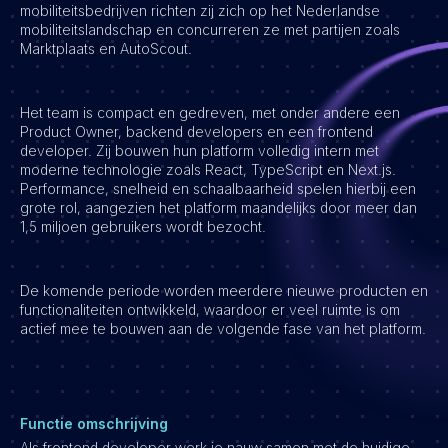
mobiliteitsbedrijven richten zij zich op het Nederlandse
mobiliteitslandschap en concurreren ze met partijen zoals
Vacatures
Marktplaats en AutoScout.
Het team is compact en gedreven, met onder andere een
Product Owner, backend developers en een frontend
developer. Zij bouwen hun platform volledig intern met
moderne technologie zoals React, TypeScript en Next.js.
Performance, snelheid en schaalbaarheid spelen hierbij een
grote rol, aangezien het platform maandelijks door meer dan
1,5 miljoen gebruikers wordt bezocht.
De komende periode worden meerdere nieuwe producten en
functionaliteiten ontwikkeld, waardoor er veel ruimte is om
actief mee te bouwen aan de volgende fase van het platform.
Functie omschrijving
Als frontend developer werk je nauw samen met de huidige