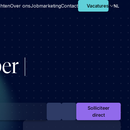
chten
Over ons
Jobmarketing
Contact
Vacatures
NL
er |
Solliciteer
direct