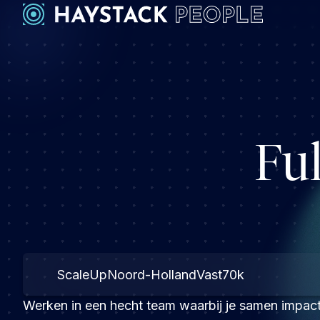
Ful
ScaleUp
Noord-Holland
Vast
70k
Werken in een hecht team waarbij je samen impa