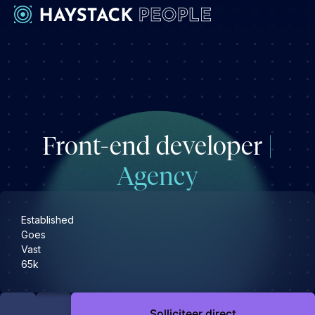
Werkgevers
Development
Engineering & leadership
Front-end developer
|
Executive search
Marketing
Agency
Operations & HR
Product
Established
Sales
Goes
Vast
Specialistische techrollen
65k
Support
Kandidaten
Solliciteer direct