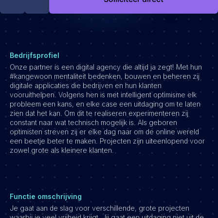
Development
Engineering & leadership
Executive search
Marketing
Bedrijfsprofiel
Product
Onze partner is een digital agency die altijd ja zegt! Met hun
#kangewoon mentaliteit bedenken, bouwen en beheren zij
Sales
digitale applicaties die bedrijven en hun klanten
Specialistische techrollen
vooruithelpen. Volgens hen is met intelligent optimisme elk
probleem een kans, en elke case een uitdaging om te laten
Support
zien dat het kan. Om dit te realiseren experimenteren zij
constant naar wat technisch mogelijk is. Als geboren
Operations & HR
optimisten streven zij er elke dag naar om de online wereld
een beetje beter te maken. Projecten zijn uiteenlopend voor
Inzichten
zowel grote als kleinere klanten.
Over ons
Werken bij Haystack People
Jobmarketing
Functie omschrijving
Je gaat aan de slag voor verschillende, grote projecten
Contact
waarbij je veel vrijheid krijgt. Jij gaat een uitdaging niet uit de