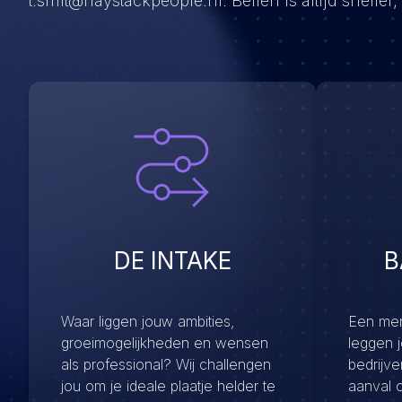
t.smit@haystackpeople.nl. Bellen is altijd sneller,
DE INTAKE
B
Waar liggen jouw ambities,
Een menu
groeimogelijkheden en wensen
leggen 
als professional? Wij challengen
bedrijv
jou om je ideale plaatje helder te
aanval 