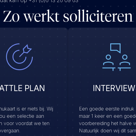
 dat kan op +31 (0)6 13 26 09 63
Zo werkt solliciteren
ATTLE PLAN
INTERVIEW
kaart is er niets bij. Wij
Een goede eerste indruk
jou een selectie aan
maar 1 keer en een goed
en voor voordat we ten
voorbereiding het halve 
overgaan.
Natuurlijk doen wij dit sa