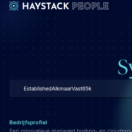
S
Established
Alkmaar
Vast
65k
Bedrijfsprofiel
Een innovatieve managed hosting- en cloudprovi