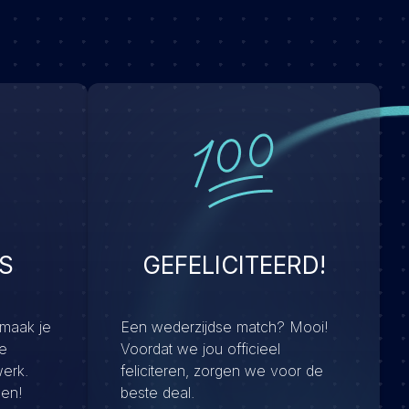
S
GEFELICITEERD!
 maak je
Een wederzijdse match? Mooi!
e
Voordat we jou officieel
werk.
feliciteren, zorgen we voor de
men!
beste deal.