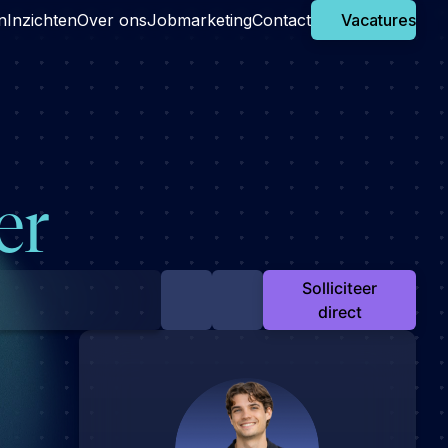
n
Inzichten
Over ons
Jobmarketing
Contact
Vacatures
er
Solliciteer
direct