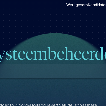
Werkgevers
Kandidate
ysteembeheerd
der in Noord-Holland levert veilige, schaalbare