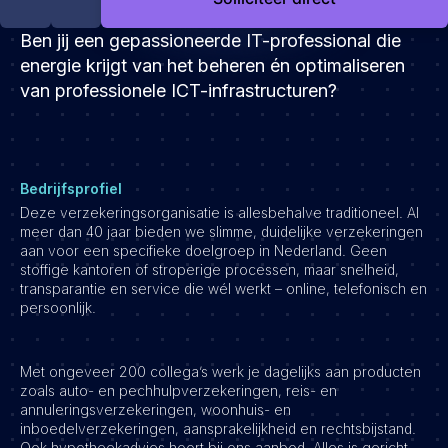
Development
Ben jij een gepassioneerde IT-professional die
Engineering & leadership
energie krijgt van het beheren én optimaliseren
Executive search
van professionele ICT-infrastructuren?
Marketing
Product
Sales
Bedrijfsprofiel
Specialistische techrollen
Deze verzekeringsorganisatie is allesbehalve traditioneel. Al
Support
meer dan 40 jaar bieden we slimme, duidelijke verzekeringen
aan voor een specifieke doelgroep in Nederland. Geen
Operations & HR
stoffige kantoren of stroperige processen, maar snelheid,
transparantie en service die wél werkt – online, telefonisch en
Inzichten
persoonlijk.
Over ons
Werken bij Haystack People
Met ongeveer 200 collega’s werk je dagelijks aan producten
zoals auto- en pechhulpverzekeringen, reis- en
Jobmarketing
annuleringsverzekeringen, woonhuis- en
inboedelverzekeringen, aansprakelijkheid en rechtsbijstand.
Contact
Ook hypotheekadvies hoort bij ons aanbod. Alles is gericht