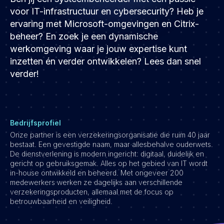
Development
voor IT-infrastructuur en cybersecurity? Heb je
Engineering & leadership
ervaring met Microsoft-omgevingen en Citrix-
beheer? En zoek je een dynamische
Executive search
werkomgeving waar je jouw expertise kunt
Marketing
inzetten én verder ontwikkelen? Lees dan snel
Product
verder!
Sales
Specialistische techrollen
Support
Bedrijfsprofiel
Operations & HR
Onze partner is een verzekeringsorganisatie die ruim 40 jaar
bestaat. Een gevestigde naam, maar allesbehalve ouderwets.
Inzichten
De dienstverlening is modern ingericht: digitaal, duidelijk en
gericht op gebruiksgemak. Alles op het gebied van IT wordt
Over ons
in-house ontwikkeld en beheerd. Met ongeveer 200
medewerkers werken ze dagelijks aan verschillende
Werken bij Haystack People
verzekeringsproducten, allemaal met de focus op
Jobmarketing
betrouwbaarheid en veiligheid.
Contact